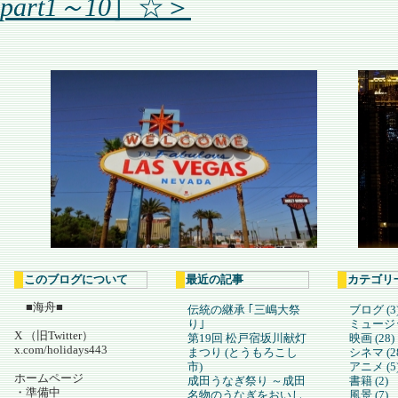
part1～10
］☆＞
このブログについて
最近の記事
カテゴリ
■海舟■
伝統の継承 ｢三嶋大祭
ブログ (3
り｣
ミュージック
X （旧Twitter）
第19回 松戸宿坂川献灯
映画 (28)
x.com/holidays443
まつり (とうもろこし
シネマ (2
市)
アニメ (5
ホームページ
成田うなぎ祭り ～成田
書籍 (2)
・準備中
名物のうなぎをおいし
風景 (7)