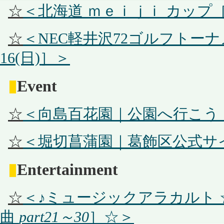
☆
＜北海道 ｍｅｉｊｉ カップ［8/
☆
＜NEC軽井沢72ゴルフトーナメ
16(日)］＞
▮
Event
☆
＜向島百花園｜公園へ行こう
☆
＜堀切菖蒲園｜葛飾区公式サ
▮
Entertainment
☆
＜♪ミュージックアラカルト
曲
part21～30
］☆＞