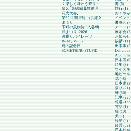
く楽しく味わう祭り～
海 (6)
柴又｢第60回葛飾納涼
旅行 (1)
花火大会｣
おくやみ (
第62回 南房総 白浜海女
イベント (
まつり
展覧会 (7
下町の風物詩 ｢入谷朝
アート (3
顔まつり｣2026
展示会 (2
波乗りパイレーツ
お知らせ (
Be My Venus
挨拶 (11)
時の記念日
出来事 (2
SOMETHING STUPID
Delicious
Alcoholic
日本酒 (9
焼酎 (3)
ウイスキー
地ビール (
花 (48)
日本史 (2
祭り (21)
株 (36)
記事 (220
報道 (165
電話 (1)
猫 (10)
犬 (1)
経済 (4)
経営 (59)
日本社会 (