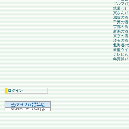
ゴルフ (4
鉄道 (8)
寅さん (2
滋賀の酒 (
千葉の酒 (
京都の酒 (
新潟の酒 (
東京の酒 (
埼玉の酒 (
北海道の酒
新型ウイル
テレビ (6
年賀状 (5
ログイン