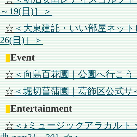
～19(日)］＞
☆
＜大東建託・いい部屋ネットレデ
26(日)］＞
▮
Event
☆
＜向島百花園｜公園へ行こう
☆
＜堀切菖蒲園｜葛飾区公式サ
▮
Entertainment
☆
＜♪ミュージックアラカルト