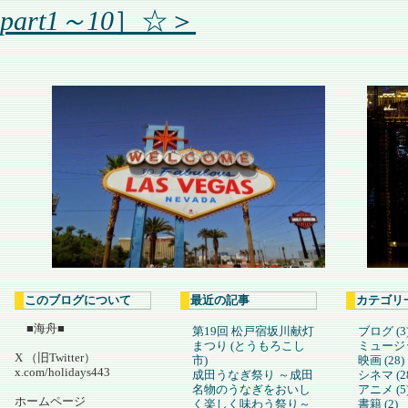
part1～10
］☆＞
このブログについて
最近の記事
カテゴリ
■海舟■
第19回 松戸宿坂川献灯
ブログ (3
まつり (とうもろこし
ミュージック
X （旧Twitter）
市)
映画 (28)
x.com/holidays443
成田うなぎ祭り ～成田
シネマ (2
名物のうなぎをおいし
アニメ (5
ホームページ
く楽しく味わう祭り～
書籍 (2)