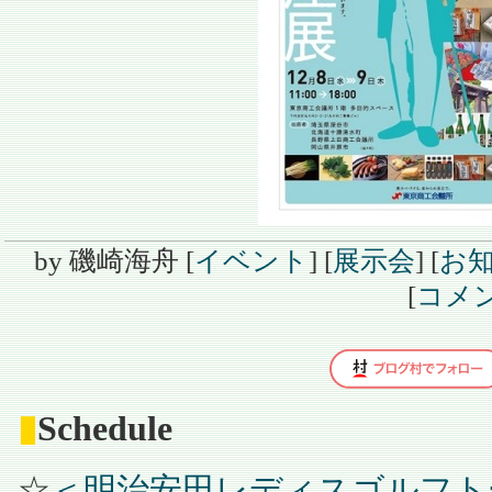
by
磯崎海舟
[
イベント
]
[
展示会
]
[
お
[
コメン
▮
Schedule
☆
＜明治安田レディスゴルフトーナ