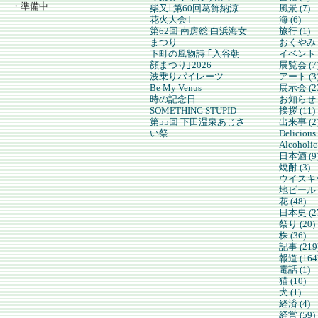
・準備中
柴又｢第60回葛飾納涼
風景 (7)
花火大会｣
海 (6)
第62回 南房総 白浜海女
旅行 (1)
まつり
おくやみ (
下町の風物詩 ｢入谷朝
イベント (
顔まつり｣2026
展覧会 (7
波乗りパイレーツ
アート (3
Be My Venus
展示会 (2
時の記念日
お知らせ (
SOMETHING STUPID
挨拶 (11)
第55回 下田温泉あじさ
出来事 (2
い祭
Delicious
Alcoholic
日本酒 (9
焼酎 (3)
ウイスキー
地ビール (
花 (48)
日本史 (2
祭り (20)
株 (36)
記事 (219
報道 (164
電話 (1)
猫 (10)
犬 (1)
経済 (4)
経営 (59)